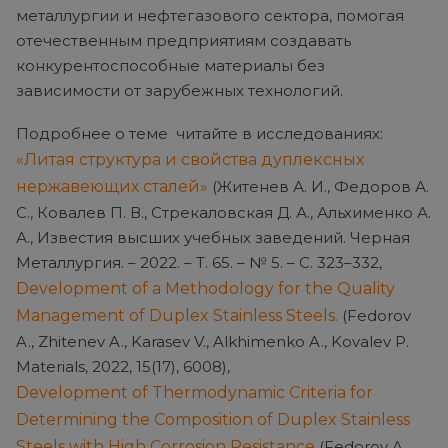
металлургии и нефтегазового сектора, помогая
отечественным предприятиям создавать
конкурентоспособные материалы без
зависимости от зарубежных технологий.
Подробнее о теме читайте в исследованиях:
«Литая структура и свойства дуплексных
нержавеющих сталей»
(Житенев А. И., Федоров А.
С., Ковалев П. В., Стрекаловская Д. А., Альхименко А.
А., Известия высших учебных заведений. Черная
Металлургия. – 2022. – Т. 65. – № 5. – С. 323–332,
Development of a Methodology for the Quality
Management of Duplex Stainless Steels.
(Fedorov
A., Zhitenev A., Karasev V., Alkhimenko A., Kovalev P.
Materials, 2022, 15(17), 6008),
Development of Thermodynamic Criteria for
Determining the Composition of Duplex Stainless
Steels with High Corrosion Resistance
(Fedorov A.,