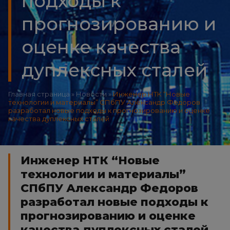
подходы к
прогнозированию и
оценке качества
дуплексных сталей
Главная страница
»
Новости
»
Инженер НТК “Новые
технологии и материалы” СПбПУ Александр Федоров
разработал новые подходы к прогнозированию и оценке
качества дуплексных сталей
Инженер НТК “Новые
технологии и материалы”
СПбПУ Александр Федоров
разработал новые подходы к
прогнозированию и оценке
качества дуплексных сталей