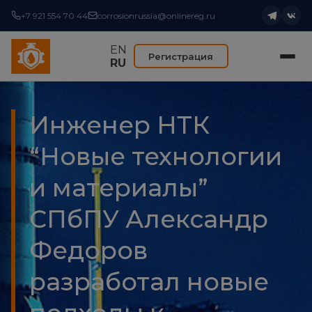
+7 921 554 70 44
corrosionrussia@onlinereg.ru
EN
Регистрация
RU
Инженер НТК
“Новые технологии
и материалы”
СПбПУ Александр
Федоров
разработал новые