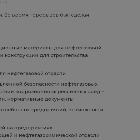
но.
ки. Во время перерывов был сделан
ионные материалы для нефтегазовой
 и конструкции для строительства
.
ля нефтегазовой отрасли
ленной безопасности нефтегазовых
ствии коррозионно-агрессивных сред –
ии, нормативные документы
потребности предприятий, возможности
ы
ей на предприятиях
щей и нефтегазохимической отрасли