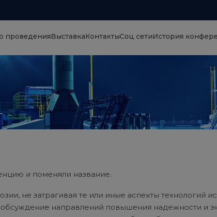
о проведения
Выставка
Контакты
Соц сети
История конфер
енцию и поменяли название.
розии, не затрагивая те или иные аспекты технологий 
 обсуждение направлений повышения надежности и э