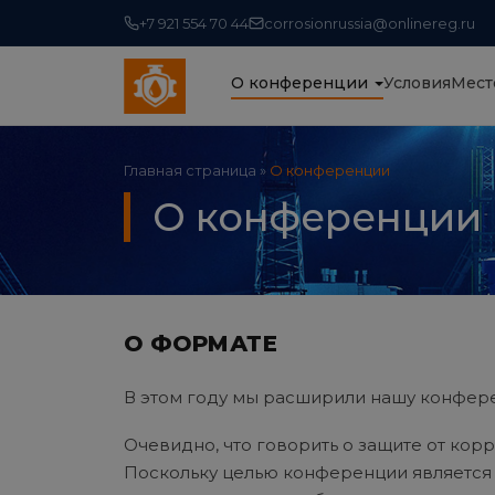
+7 921 554 70 44
corrosionrussia@onlinereg.ru
О конференции
Условия
Мест
Главная страница
»
О конференции
О конференции
О ФОРМАТЕ
В этом году мы расширили нашу конфер
Очевидно, что говорить о защите от кор
Поскольку целью конференции является