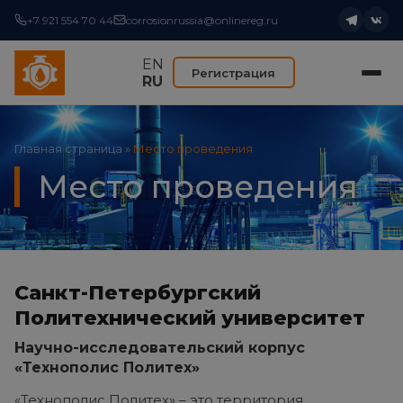
+7 921 554 70 44
corrosionrussia@onlinereg.ru
EN
Регистрация
RU
Главная страница
»
Место проведения
Место проведения
Санкт-Петербургский
Политехнический университет
Научно-исследовательский корпус
«Технополис Политех»
«Технополис Политех» – это территория