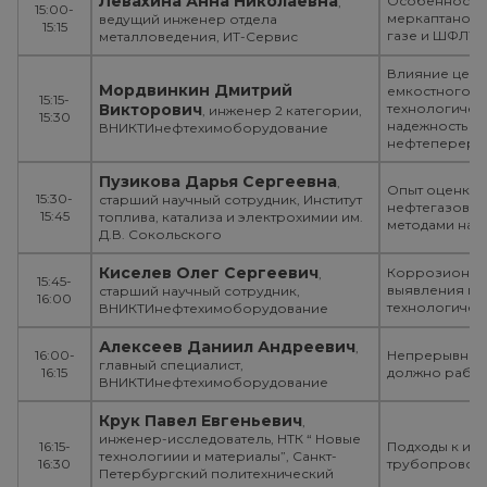
Левахина Анна Николаевна
Особенности 
,
15:00-
меркаптанов,
ведущий инженер отдела
15:15
газе и ШФЛУ,
металловедения, ИТ-Сервис
Влияние цело
Мордвинкин Дмитрий
емкостного о
15:15-
Викторович
технологичес
, инженер 2 категории,
15:30
надежность те
ВНИКТИнефтехимоборудование
нефтеперера
Пузикова Дарья Сергеевна
,
Опыт оценки 
15:30-
старший научный сотрудник, Институт
нефтегазовог
15:45
топлива, катализа и электрохимии им.
методами на у
Д.В. Сокольского
Киселев Олег Сергеевич
Коррозионный
,
15:45-
выявления ме
старший научный сотрудник,
16:00
технологичес
ВНИКТИнефтехимоборудование
Алексеев Даниил Андреевич
,
16:00-
Непрерывный 
главный специалист,
16:15
должно работ
ВНИКТИнефтехимоборудование
Крук Павел Евгеньевич
,
инженер-исследователь, НТК “ Новые
16:15-
Подходы к ин
технологиии и материалы”, Санкт-
16:30
трубопровод
Петербургский политехнический