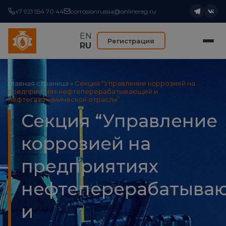
+7 921 554 70 44
corrosionrussia@onlinereg.ru
EN
Регистрация
RU
Главная страница
»
Секция “Управление коррозией на
предприятиях нефтеперерабатывающей и
нефтегазохимической отрасли”
Секция “Управление
коррозией на
предприятиях
нефтеперерабатыва
и