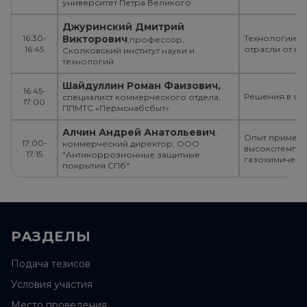
университет Петра Великого
Джуринский Дмитрий
16:30-
Викторович
Технологии з
,профессор,
16:45
отрасли от ко
Сколковский институт науки и
технологий
Шайдуллин Роман Фаизович,
16:45-
Решения в об
специалист коммерческого отдела,
17:00
ППМТС «Пермснабсбыт»
Алчин Андрей Анатольевич
,
Опыт примене
17:00-
коммерческий директор, ООО
высокотемпер
17:15
"Антикоррозионные защитные
газохимическ
покрытия СПб"
РАЗДЕЛЫ
Подача тезисов
Условия участия
Место проведения