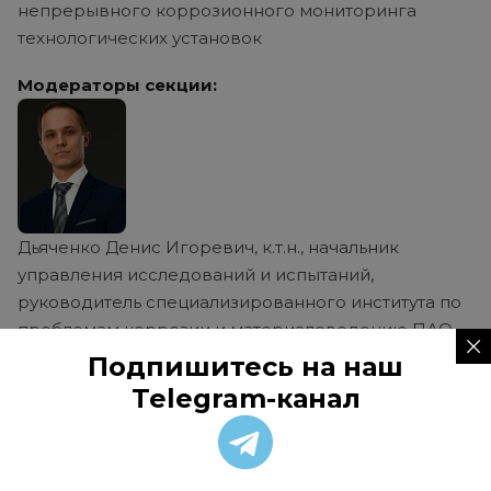
непрерывного коррозионного мониторинга
технологических установок
Модераторы секции:
Дьяченко Денис Игоревич, к.т.н., начальник
управления исследований и испытаний,
руководитель специализированного института по
проблемам коррозии и материаловедению ПАО
«НК «Роснефть»
Подпишитесь на наш
Telegram-канал